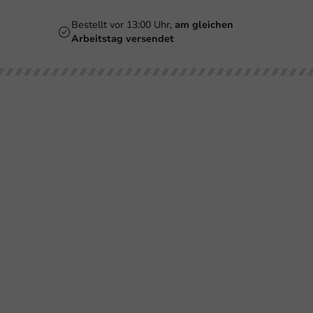
Bestellt vor 13:00 Uhr,
am gleichen
Arbeitstag versendet
Unsere
Bedrucken
Kundenservice
Brauc
Kategorien
Biergläser
Retournieren
Smoothiegläser
Bezahlen
Bedruckungen
Weingläser
Versand
Becher
Kaffeebecher
Häufig gestellte
Gläser &
Fragen
Flaschen
Doppelwandige
Becher
Über
Schalen &
PackagingDirect
Behälter
Milkshakebecher
Impressum
Geschirr &
Tassen &
Dekoration
Flaschen
Folie &
Schalen
Verpackung
Poké-Bowl