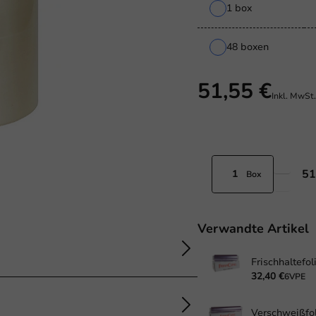
1 box
48 boxen
51,55 €
Inkl. MwSt
51
Box
Verwandte Artikel
32,40 €
6VPE