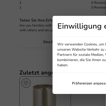
2
0 Review
1
0 Review
Teilen Sie Ihre Erfahrung
Einwilligung 
Are you familiar with this article? Share your experienc
with others and let us know what you think!
Eine Bewertung schreiben
Wir verwenden Cookies, um In
unseren Website-Verkehr zu a
Partnern für soziale Medien
kombinieren, die Sie ihnen z
haben.
Zuletzt angesehen
Präferenzen anpass