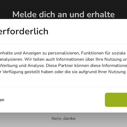
s
Schrumpffolie 45cm x 1500m 10 Mikron 1 Stück/Karton
s
Eine Bewertung s
erforderlich
e
halte und Anzeigen zu personalisieren, Funktionen für soziale
nalysieren. Wir teilen auch Informationen über Ihre Nutzung u
, Werbung und Analyse. Diese Partner können diese Information
ur Verfügung gestellt haben oder die sie aufgrund Ihrer Nutzung
Email
Rabatt sichern
en
Nein, danke