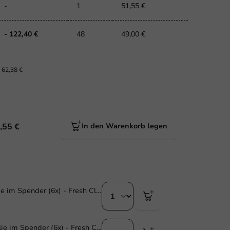
-
1
51,55 €
- 122,40 €
48
49,00 €
.
62,38 €
,55 €
In den Warenkorb legen
Frischhaltefolie im Spender (6x) - Fresh Cling 30cm/300m
Verschweißfolie im Spender (6x) - Fresh Cling 45cm/300m