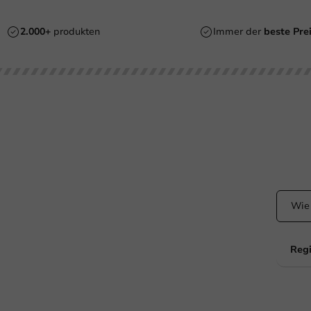
2.000+
produkten
Immer der
beste Pre
ht Ihr Hilfe?
Bleibe
+31 (0) 55 767 6100
Bleiben
dem La
Erreichbar von Montag bis Freitag: 9:00-17:00 Uhr
klantenservice@packagingdirect.nl
Antwort innerhalb von 24 Stunden
WhatsApp
Erreichbar von Montag bis Freitag: 9:00 bis 17:00 Uhr
Regi