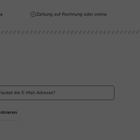
is
Zahlung auf Rechnung oder online
n Sie informiert
 Sie über unsere Aktionen und Produktneuigkeiten auf
ufenden!
strieren