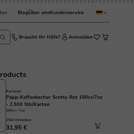
ten
Blog
Über uns
Kundenservice
Braucht Ihr Hilfe?
Anmelden
products
Karneval
Papp-Kaffeebecher Scotty Rot 180cc/7oz
- 2.500 Stk/Karton
180cc / 7oz
2500 Einheiten
31,95 €