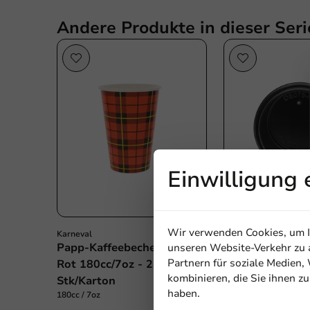
Andere Produkte in dieser Seri
Einwilligung 
Wir verwenden Cookies, um In
Karneval
Produktauswahlen
Papp-Kaffeebecher Scotty
Deckel Schwarz 
unseren Website-Verkehr zu a
Partnern für soziale Medien
Rot 180cc/7oz - 2.500
70mm/7oz Beche
kombinieren, die Sie ihnen z
Stk/Karton
Stk/Karton
haben.
180cc / 7oz