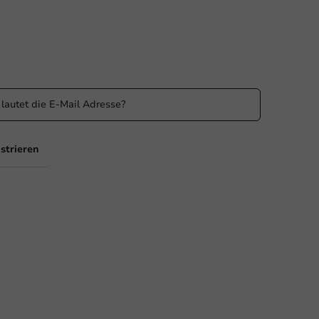
n Sie informiert
 Sie über unsere Aktionen und Produktneuigkeiten auf
ufenden!
strieren