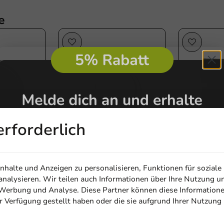
e
erforderlich
halte und Anzeigen zu personalisieren, Funktionen für soziale
Produktauswahlen
Produktauswah
(PS) für
Deckel Weiß für Becher
Zuckerstic
nalysieren. Wir teilen auch Informationen über Ihre Nutzung u
, Werbung und Analyse. Diese Partner können diese Information
r - 1.000
70mm/7oz - 1000
Vorteilspac
ur Verfügung gestellt haben oder die sie aufgrund Ihrer Nutzung
Stk./Karton
Stk./Karton
Email