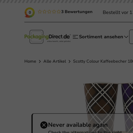
3 Bewertungen
Bestellt vor 
0
Sortiment ansehen
Home
Alle Artikel
Scotty Colour Kaffeebecher 180
Never available again
Check the alternatives to the right