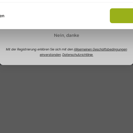
1000 Einheiten
1000 Einheiten
19,60 €
17,25 €
Rabatt sichern
en
Nein, danke
Mit der Registrierung erklären Sie sich mit den
Allgemeinen Geschäftsbedingungen
einverstanden
.
Datenschutzrichtlinie.