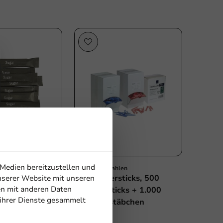
Plastikfrei
 Medien bereitzustellen und
len
Produktauswahlen
ks 4 Gramm
500 Zuckersticks, 500
nserer Website mit unseren
en mit anderen Daten
kung - 1000
Creamersticks + 1.000
 ihrer Dienste gesammelt
Holzrührstäbchen