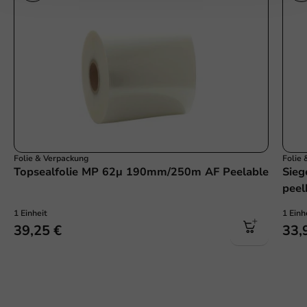
Folie & Verpackung
Folie
Topsealfolie MP 62μ 190mm/250m AF Peelable
Sie
peel
1 Einheit
1 Einh
39,25 €
33,