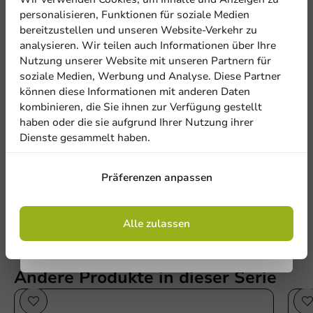
5% Rabatt
personalisieren, Funktionen für soziale Medien
bereitzustellen und unseren Website-Verkehr zu
analysieren. Wir teilen auch Informationen über Ihre
Abonnieren Sie unseren
Nutzung unserer Website mit unseren Partnern für
Newsletter!
soziale Medien, Werbung und Analyse. Diese Partner
können diese Informationen mit anderen Daten
kombinieren, die Sie ihnen zur Verfügung gestellt
Be the first to write a review
haben oder die sie aufgrund Ihrer Nutzung ihrer
Dienste gesammelt haben.
Siegelbare PET/PE-Folie 62µm 340mm/400m peelbar
Anmelden
Präferenzen anpassen
Eine Bewertung schreiben
Mit der Registrierung erklären Sie sich mit
den
Allgemeinen Geschäftsbedingungen
einverstanden
.
Datenschutzrichtlinie.
Alle zulassen
Andere Produkte in dieser Serie