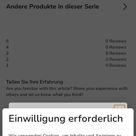
Andere Produkte in dieser Serie
5
0 Reviews
4
0 Reviews
3
0 Reviews
2
0 Reviews
1
0 Reviews
Teilen Sie Ihre Erfahrung
Are you familiar with this article? Share your experience with
others and let us know what you think!
Eine Bewertung schreiben
Einwilligung erforderlich
Erhalten Sie
Wir verwenden Cookies, um Inhalte und Anzeigen zu