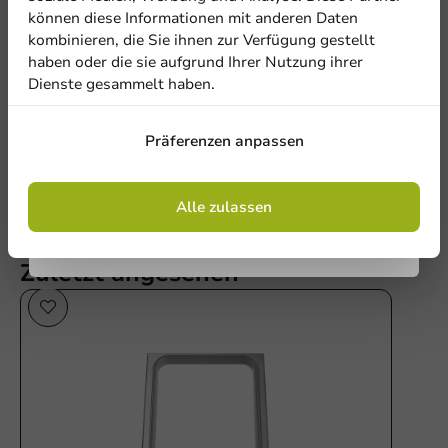
Be the first to write a review
können diese Informationen mit anderen Daten
kombinieren, die Sie ihnen zur Verfügung gestellt
Siegelrand/Integration CPET-Schale 227x177mm 1V
haben oder die sie aufgrund Ihrer Nutzung ihrer
Dienste gesammelt haben.
Anmelden
Eine Bewertung schreiben
Präferenzen anpassen
Mit der Registrierung erklären Sie sich mit
den
Allgemeinen Geschäftsbedingungen
einverstanden
.
Datenschutzrichtlinie.
Alle zulassen
Zuletzt angesehen