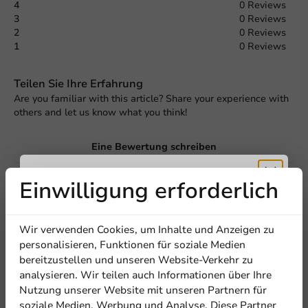
4
0 Reviews
3
0 Reviews
2
0 Reviews
1
0 Reviews
Teilen Sie Ihre Erfahrung
Are you familiar with this article? Share your experience with
others and let us know what you think!
Eine Bewertung schreiben
Einwilligung erforderlich
Erhalten Sie
Wir verwenden Cookies, um Inhalte und Anzeigen zu
5% Rabatt
personalisieren, Funktionen für soziale Medien
bereitzustellen und unseren Website-Verkehr zu
analysieren. Wir teilen auch Informationen über Ihre
Abonnieren Sie unseren
Nutzung unserer Website mit unseren Partnern für
Newsletter!
soziale Medien, Werbung und Analyse. Diese Partner