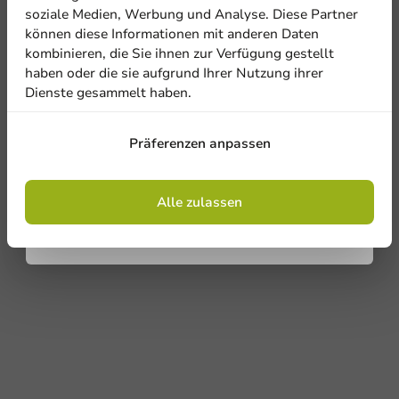
Newsletter!
soziale Medien, Werbung und Analyse. Diese Partner
können diese Informationen mit anderen Daten
kombinieren, die Sie ihnen zur Verfügung gestellt
haben oder die sie aufgrund Ihrer Nutzung ihrer
Dienste gesammelt haben.
Anmelden
Präferenzen anpassen
Mit der Registrierung erklären Sie sich mit
den
Allgemeinen Geschäftsbedingungen
einverstanden
.
Datenschutzrichtlinie.
Alle zulassen