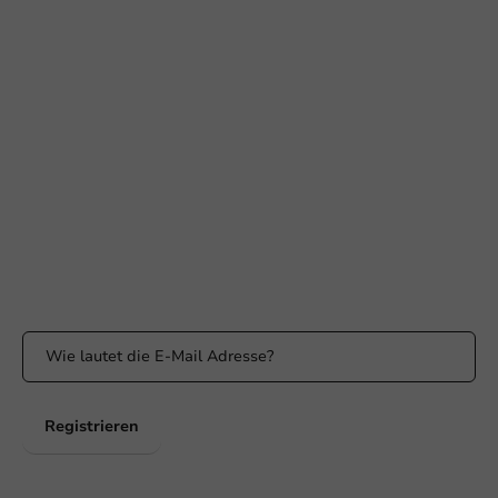
Braucht Ihr Hilfe?
+31 (0) 55 767 6100
Erreichbar von Montag bis Freitag: 9:00-17:00 Uhr
klantenservice@packagingdirect.nl
Antwort innerhalb von 24 Stunden
WhatsApp
Erreichbar von Montag bis Freitag: 9:00 bis 17:00 Uhr
Bleiben Sie informiert
Bleiben Sie über unsere Aktionen und Produktneuigkeiten auf
dem Laufenden!
Registrieren