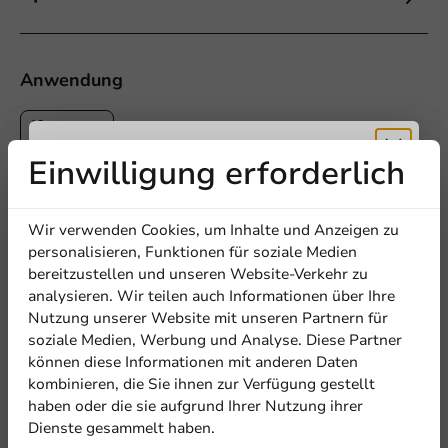
Anwendung
Steak
Einwilligung erforderlich
Erhalten Sie
5
0 Reviews
Wir verwenden Cookies, um Inhalte und Anzeigen zu
4
0 Reviews
5% Rabatt
personalisieren, Funktionen für soziale Medien
3
0 Reviews
bereitzustellen und unseren Website-Verkehr zu
2
0 Reviews
analysieren. Wir teilen auch Informationen über Ihre
1
0 Reviews
Abonnieren Sie unseren
Nutzung unserer Website mit unseren Partnern für
Newsletter!
soziale Medien, Werbung und Analyse. Diese Partner
Teilen Sie Ihre Erfahrung
können diese Informationen mit anderen Daten
kombinieren, die Sie ihnen zur Verfügung gestellt
Are you familiar with this article? Share your experience with
others and let us know what you think!
haben oder die sie aufgrund Ihrer Nutzung ihrer
Dienste gesammelt haben.
Anmelden