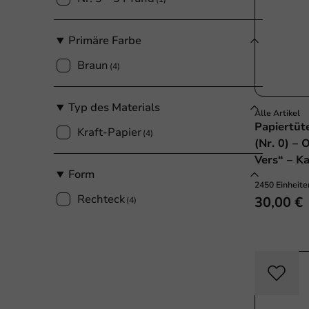
Primäre Farbe
Braun
(4)
Typ des Materials
Alle Artikel
Papiertüt
Kraft-Papier
(4)
(Nr. 0) –
Vers“ – K
Form
2450 Einheite
Rechteck
30,00 €
(4)