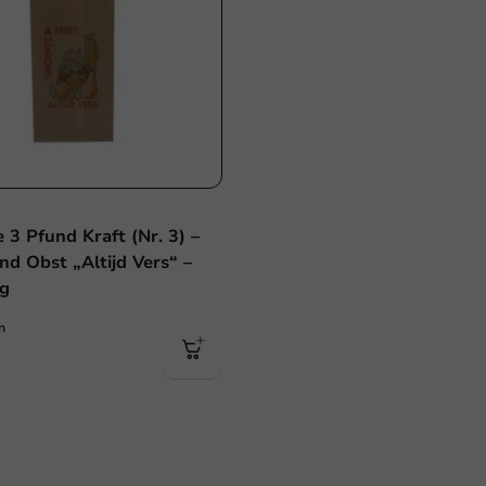
 3 Pfund Kraft (Nr. 3) –
d Obst „Altijd Vers“ –
kg
n