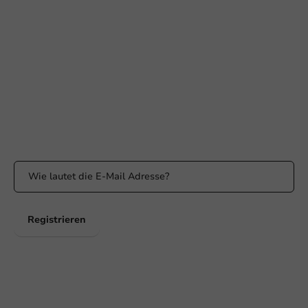
+31 (0) 55 767 6100
Erreichbar von Montag bis Freitag: 9:00-17:00 Uhr
klantenservice@packagingdirect.nl
Antwort innerhalb von 24 Stunden
WhatsApp
Erreichbar von Montag bis Freitag: 9:00 bis 17:00 Uhr
Bleiben Sie informiert
Bleiben Sie über unsere Aktionen und Produktneuigkeiten auf
dem Laufenden!
Registrieren