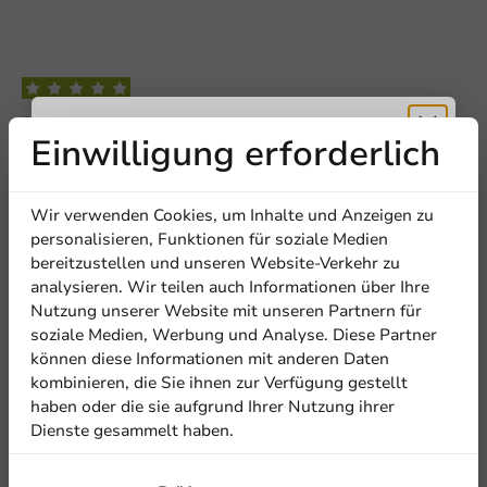
Be the first to write a review
Einwilligung erforderlich
Topsealmaschine Economy - Typ 190
Erhalten Sie
Wir verwenden Cookies, um Inhalte und Anzeigen zu
Eine Bewertung schreiben
5% Rabatt
personalisieren, Funktionen für soziale Medien
bereitzustellen und unseren Website-Verkehr zu
analysieren. Wir teilen auch Informationen über Ihre
Abonnieren Sie unseren
Nutzung unserer Website mit unseren Partnern für
Newsletter!
soziale Medien, Werbung und Analyse. Diese Partner
können diese Informationen mit anderen Daten
Andere Produkte in dieser Serie
kombinieren, die Sie ihnen zur Verfügung gestellt
haben oder die sie aufgrund Ihrer Nutzung ihrer
Dienste gesammelt haben.
Anmelden