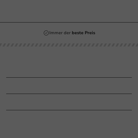
Immer der
beste Preis
Unsere Kategorien
Bedrucken
Kundenservice
Braucht Ihr Hilfe?