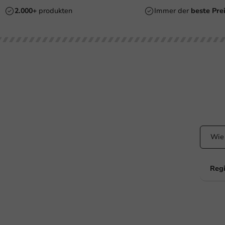
2.000+
produkten
Immer der
beste Pre
ht Ihr Hilfe?
Bleibe
+31 (0) 55 767 6100
Bleiben
dem La
Erreichbar von Montag bis Freitag: 9:00-17:00 Uhr
klantenservice@packagingdirect.nl
Antwort innerhalb von 24 Stunden
WhatsApp
Erreichbar von Montag bis Freitag: 9:00 bis 17:00 Uhr
Regi