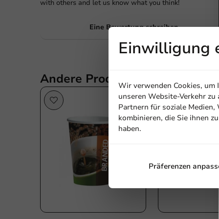
with others and let us know what you think!
Eine Bewertung schreiben
Firma
Einwilligung 
Andere Produkte in dieser Seri
Standort
Wir verwenden Cookies, um In
unseren Website-Verkehr zu a
N
Partnern für soziale Medien
kombinieren, die Sie ihnen z
Land
haben.
Präferenzen anpass
Phone n
No prod