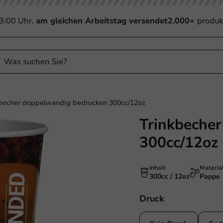
13:00 Uhr,
am gleichen Arbeitstag versendet
2.000+
produk
kbecher doppelwandig bedrucken 300cc/12oz
Trinkbeche
300cc/12oz
Inhalt
Materia
300cc / 12oz
Pappe
Druck