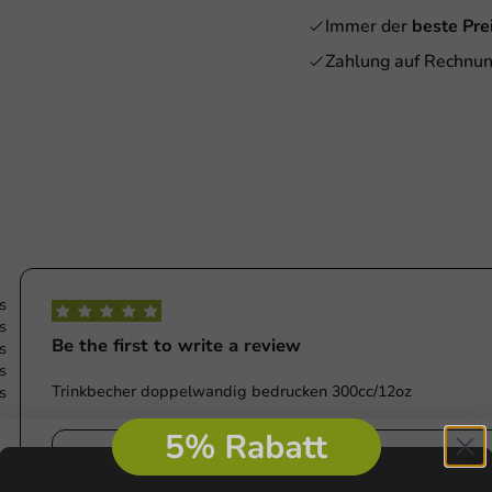
Immer der
beste Pre
Zahlung auf Rechnun
s
s
Be the first to write a review
s
s
Trinkbecher doppelwandig bedrucken 300cc/12oz
s
e aanvragen
Eine Bewertung s
e
First name
Last name