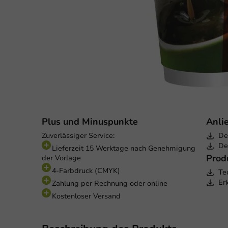
Plus und Minuspunkte
Anli
Zuverlässiger Service:
De
De
Lieferzeit 15 Werktage nach Genehmigung
Prod
der Vorlage
4-Farbdruck (CMYK)
Te
Er
Zahlung per Rechnung oder online
Kostenloser Versand