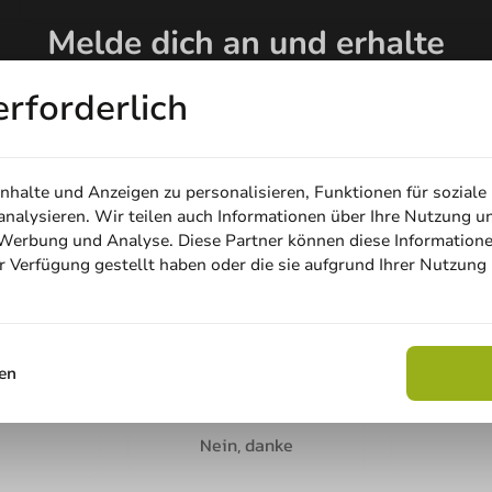
erforderlich
e
halte und Anzeigen zu personalisieren, Funktionen für soziale
nalysieren. Wir teilen auch Informationen über Ihre Nutzung u
achhaltig
Nachhaltig
, Werbung und Analyse. Diese Partner können diese Information
ur Verfügung gestellt haben oder die sie aufgrund Ihrer Nutzung
Email
Rabatt sichern
en
umber
E-Mail
Nein, danke
ucts selected.