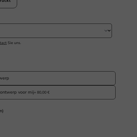
ruckt
tact
Sie uns.
twerp
ontwerp voor mij
+ 80,00 €
n)