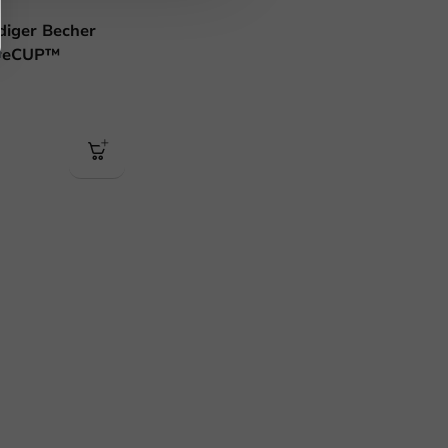
iger Becher
 reCUP™