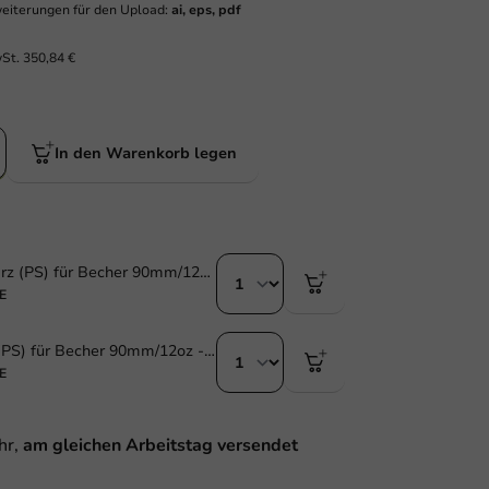
eiterungen für den Upload:
ai, eps, pdf
wSt.
350,84 €
In den Warenkorb legen
Deckel Schwarz (PS) für Becher 90mm/12oz - 1.000 Stk/Karton
E
Deckel Weiß (PS) für Becher 90mm/12oz - 1000 Stk./Karton
E
hr,
am gleichen Arbeitstag versendet