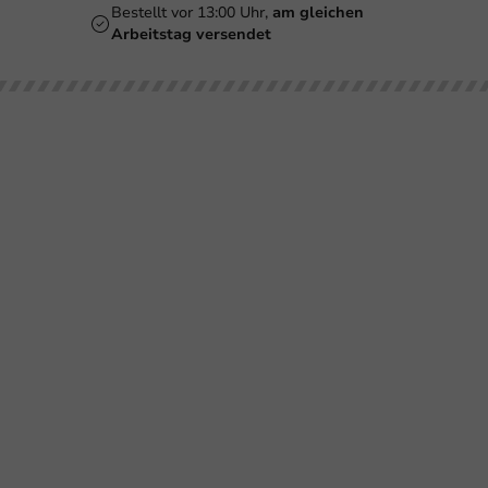
Bestellt vor 13:00 Uhr,
am gleichen
Arbeitstag versendet
Unsere
Bedrucken
Kundenservice
Brauc
Kategorien
Biergläser
Retournieren
Smoothiegläser
Bezahlen
Bedruckungen
Weingläser
Versand
Becher
Kaffeebecher
Häufig gestellte
Gläser &
Fragen
Flaschen
Doppelwandige
Becher
Über
Schalen &
PackagingDirect
Behälter
Milkshakebecher
Impressum
Geschirr &
Tassen &
Dekoration
Flaschen
Folie &
Schalen
Verpackung
Poké-Bowl
Kartons &
Servietten &