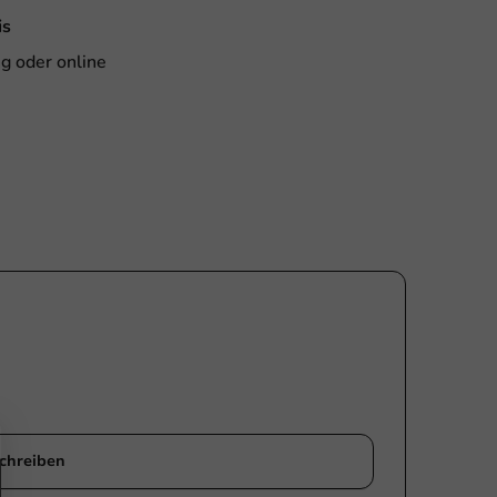
is
g oder online
chreiben