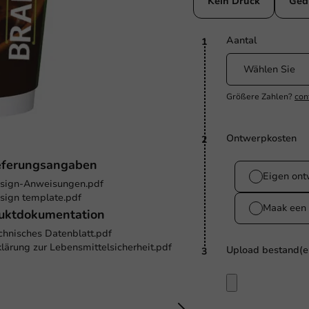
Kein Druck
Ged
Aantal
1
Größere Zahlen?
con
Ontwerpkosten
2
eferungsangaben
Eigen on
sign-Anweisungen.pdf
sign template.pdf
Maak een 
uktdokumentation
chnisches Datenblatt.pdf
klärung zur Lebensmittelsicherheit.pdf
Upload bestand(e
3