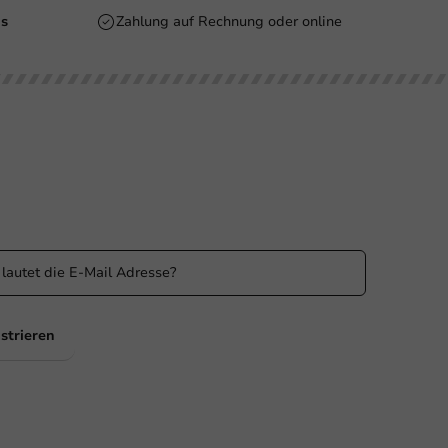
is
Zahlung auf Rechnung oder online
n Sie informiert
 Sie über unsere Aktionen und Produktneuigkeiten auf
ufenden!
strieren