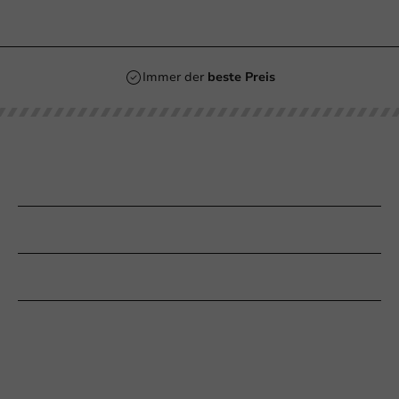
Immer der
beste Preis
Unsere Kategorien
Bedrucken
Kundenservice
Braucht Ihr Hilfe?
+31 (0) 55 767 6100