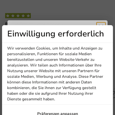
Be the first to write a review
Einwilligung erforderlich
Versiegelungsrahmen/Integration CPET-Schale 171x127mm
Erhalten Sie
Wir verwenden Cookies, um Inhalte und Anzeigen zu
Eine Bewertung schreiben
5% Rabatt
personalisieren, Funktionen für soziale Medien
bereitzustellen und unseren Website-Verkehr zu
analysieren. Wir teilen auch Informationen über Ihre
Abonnieren Sie unseren
Nutzung unserer Website mit unseren Partnern für
Newsletter!
soziale Medien, Werbung und Analyse. Diese Partner
können diese Informationen mit anderen Daten
Andere Produkte in dieser Serie
kombinieren, die Sie ihnen zur Verfügung gestellt
haben oder die sie aufgrund Ihrer Nutzung ihrer
Dienste gesammelt haben.
Anmelden
Präferenzen anpassen