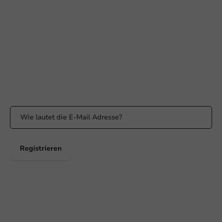
Erreichbar von Montag bis Freitag: 9:00-17:00 Uhr
klantenservice@packagingdirect.nl
Antwort innerhalb von 24 Stunden
WhatsApp
Erreichbar von Montag bis Freitag: 9:00 bis 17:00 Uhr
Bleiben Sie informiert
Bleiben Sie über unsere Aktionen und Produktneuigkeiten auf
dem Laufenden!
Registrieren