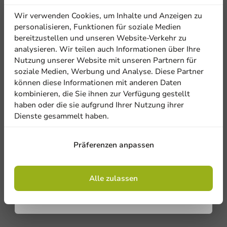
Erhalten Sie
Wir verwenden Cookies, um Inhalte und Anzeigen zu
5% Rabatt
personalisieren, Funktionen für soziale Medien
bereitzustellen und unseren Website-Verkehr zu
analysieren. Wir teilen auch Informationen über Ihre
Abonnieren Sie unseren
Nutzung unserer Website mit unseren Partnern für
Newsletter!
soziale Medien, Werbung und Analyse. Diese Partner
können diese Informationen mit anderen Daten
kombinieren, die Sie ihnen zur Verfügung gestellt
haben oder die sie aufgrund Ihrer Nutzung ihrer
Be the first to write a review
Dienste gesammelt haben.
Anmelden
Zuckersticks 4 Gramm im Spender - 500 Stk/Karton
Präferenzen anpassen
Mit der Registrierung erklären Sie sich mit
Eine Bewertung schreiben
den
Allgemeinen Geschäftsbedingungen
einverstanden
.
Datenschutzrichtlinie.
Alle zulassen