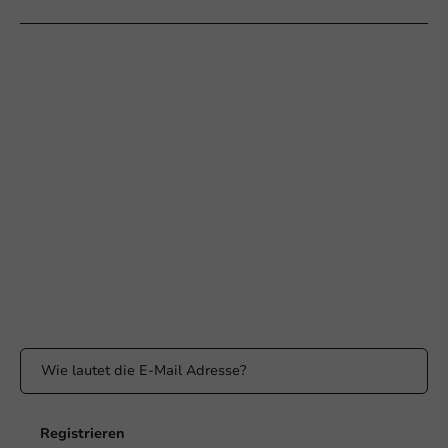
Braucht Ihr Hilfe?
+31 (0) 55 767 6100
Erreichbar von Montag bis Freitag: 9:00-17:00 Uhr
klantenservice@packagingdirect.nl
Antwort innerhalb von 24 Stunden
WhatsApp
Erreichbar von Montag bis Freitag: 9:00 bis 17:00 Uhr
Bleiben Sie informiert
Bleiben Sie über unsere Aktionen und Produktneuigkeiten auf
dem Laufenden!
Registrieren