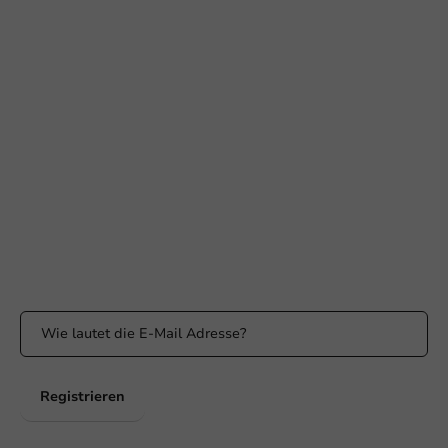
Braucht Ihr Hilfe?
+31 (0) 55 767 6100
Erreichbar von Montag bis Freitag: 9:00-17:00 Uhr
klantenservice@packagingdirect.nl
Antwort innerhalb von 24 Stunden
WhatsApp
Erreichbar von Montag bis Freitag: 9:00 bis 17:00 Uhr
Bleiben Sie informiert
Bleiben Sie über unsere Aktionen und Produktneuigkeiten auf
dem Laufenden!
Registrieren