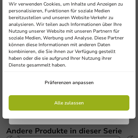
Wir verwenden Cookies, um Inhalte und Anzeigen zu
5% Rabatt
personalisieren, Funktionen für soziale Medien
bereitzustellen und unseren Website-Verkehr zu
analysieren. Wir teilen auch Informationen über Ihre
Abonnieren Sie unseren
Nutzung unserer Website mit unseren Partnern für
Newsletter!
soziale Medien, Werbung und Analyse. Diese Partner
können diese Informationen mit anderen Daten
kombinieren, die Sie ihnen zur Verfügung gestellt
haben oder die sie aufgrund Ihrer Nutzung ihrer
Be the first to write a review
Dienste gesammelt haben.
Anmelden
Becher HOTPET360 gerade Ø78mm 284cc
Präferenzen anpassen
Eine Bewertung schreiben
Mit der Registrierung erklären Sie sich mit
den
Allgemeinen Geschäftsbedingungen
einverstanden
.
Datenschutzrichtlinie.
Alle zulassen
Andere Produkte in dieser Serie