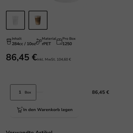
Inhalt
Material
Pro Box
284cc / 10oz
rPET
1250
86,45 €
Inkl. MwSt.
104,60 €
86,45 €
Box
In den Warenkorb legen
Verwandte Artikel