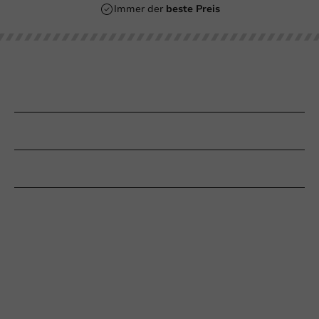
Immer der
beste Preis
Unsere Kategorien
Bedrucken
Kundenservice
Braucht Ihr Hilfe?
+31 (0) 55 767 6100
Erreichbar von Montag bis Freitag: 9:00-17:00 Uhr
klantenservice@packagingdirect.nl
Antwort innerhalb von 24 Stunden
WhatsApp