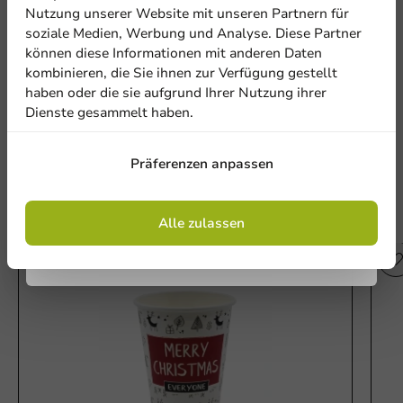
Abonnieren Sie unseren
Nutzung unserer Website mit unseren Partnern für
Be the first to write a review
Newsletter!
soziale Medien, Werbung und Analyse. Diese Partner
können diese Informationen mit anderen Daten
Essensbox Weihnachten 250 x 210 mm - 140 Stk/Karton
kombinieren, die Sie ihnen zur Verfügung gestellt
haben oder die sie aufgrund Ihrer Nutzung ihrer
Eine Bewertung schreiben
Dienste gesammelt haben.
Anmelden
Präferenzen anpassen
Mit der Registrierung erklären Sie sich mit
den
Allgemeinen Geschäftsbedingungen
einverstanden
.
Datenschutzrichtlinie.
Alle zulassen
Andere Produkte in dieser Serie