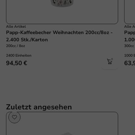
Alle Artikel
Alle A
Papp-Kaffeebecher Weihnachten 200cc/8oz -
Papp
2.400 Stk./Karton
1.00
200cc / 8oz
300cc 
2400 Einheiten
1000 
94,50 €
63,
Zuletzt angesehen
Plastikfrei