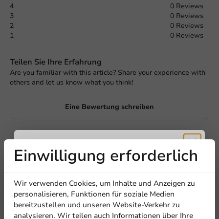
4
0 Reviews
3
0 Reviews
2
0 Reviews
1
0 Reviews
Teilen Sie Ihre Erfahrung
Are you familiar with this article? Share your experience with
others and let us know what you think!
Eine Bewertung schreiben
Einwilligung erforderlich
Erhalten Sie
Wir verwenden Cookies, um Inhalte und Anzeigen zu
5% Rabatt
personalisieren, Funktionen für soziale Medien
bereitzustellen und unseren Website-Verkehr zu
analysieren. Wir teilen auch Informationen über Ihre