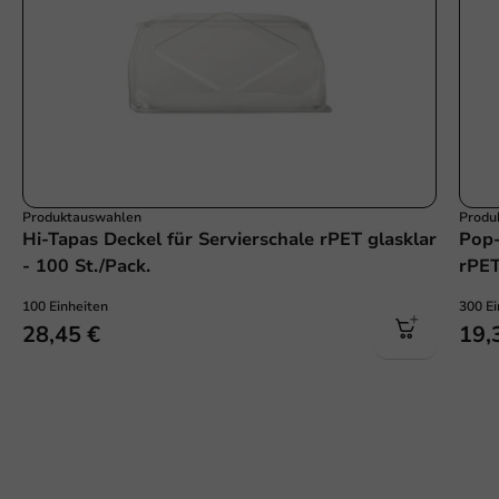
Produktauswahlen
Produ
Hi-Tapas Deckel für Servierschale rPET glasklar
Pop-
- 100 St./Pack.
rPET
100 Einheiten
300 Ei
28,45 €
19,