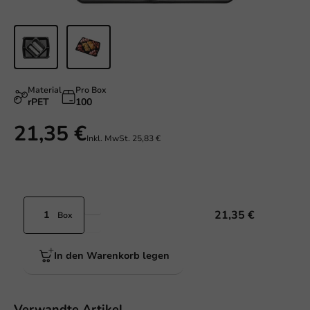
Material
Pro Box
rPET
100
21,35 €
Inkl. MwSt.
25,83 €
21,35 €
Box
In den Warenkorb legen
Verwandte Artikel