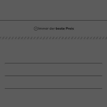
Immer der
beste Preis
Unsere Kategorien
Bedrucken
Kundenservice
Braucht Ihr Hilfe?