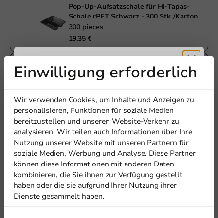
Pop-Up-Aufsatzschale für Hi-Tapas-
Schale rPET Schwarz - 300 Stk./Karton
300 pieces
19,35 €
Hi-Tapas Deckel für Servierschale rPET
Einwilligung erforderlich
glasklar - 100 St./Pack.
Erhalten Sie
100 pieces
28,45 €
Wir verwenden Cookies, um Inhalte und Anzeigen zu
5% Rabatt
personalisieren, Funktionen für soziale Medien
bereitzustellen und unseren Website-Verkehr zu
Empfohlenes Bündel
analysieren. Wir teilen auch Informationen über Ihre
Abonnieren Sie unseren
Nutzung unserer Website mit unseren Partnern für
Newsletter!
soziale Medien, Werbung und Analyse. Diese Partner
94,75 €
können diese Informationen mit anderen Daten
kombinieren, die Sie ihnen zur Verfügung gestellt
Sie sparen
5,00 €
haben oder die sie aufgrund Ihrer Nutzung ihrer
Dienste gesammelt haben.
In den Warenkorb legen
Anmelden