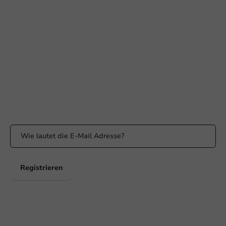
+31 (0) 55 767 6100
Erreichbar von Montag bis Freitag: 9:00-17:00 Uhr
klantenservice@packagingdirect.nl
Antwort innerhalb von 24 Stunden
WhatsApp
Erreichbar von Montag bis Freitag: 9:00 bis 17:00 Uhr
Bleiben Sie informiert
Bleiben Sie über unsere Aktionen und Produktneuigkeiten auf
dem Laufenden!
Registrieren