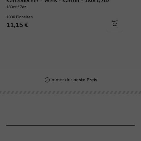
Kaffeebecher - Weiß - Karton - 180cc/7oz
180cc / 7oz
1000 Einheiten
11,15 €
Immer der
beste Preis
Unsere Kategorien
Bedrucken