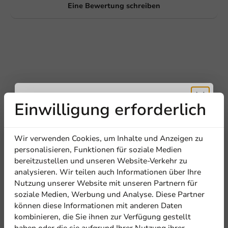
Eine Bewertung schreiben
Einwilligung erforderlich
Erhalten Sie
Be the first to write a review
Wir verwenden Cookies, um Inhalte und Anzeigen zu
5% Rabatt
personalisieren, Funktionen für soziale Medien
Kaffeebecher - Weiß - Karton - 180cc/7oz
bereitzustellen und unseren Website-Verkehr zu
analysieren. Wir teilen auch Informationen über Ihre
Abonnieren Sie unseren
Nutzung unserer Website mit unseren Partnern für
Eine Bewertung schreiben
Newsletter!
soziale Medien, Werbung und Analyse. Diese Partner
können diese Informationen mit anderen Daten
kombinieren, die Sie ihnen zur Verfügung gestellt
haben oder die sie aufgrund Ihrer Nutzung ihrer