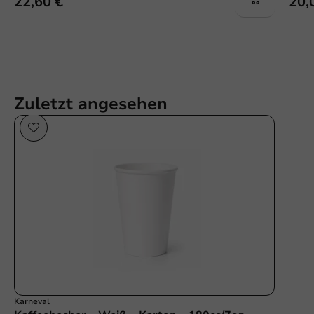
22,60 €
20,
Zuletzt angesehen
Karneval