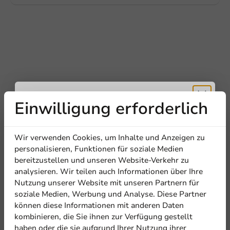
Einwilligung erforderlich
Erhalten Sie
Be the first to write a review
Wir verwenden Cookies, um Inhalte und Anzeigen zu
Kartonsnackbox Braun/Weiß (Groß) 145x80x53mm - 360
5% Rabatt
personalisieren, Funktionen für soziale Medien
Stk/Karton
bereitzustellen und unseren Website-Verkehr zu
analysieren. Wir teilen auch Informationen über Ihre
Abonnieren Sie unseren
Eine Bewertung schreiben
Nutzung unserer Website mit unseren Partnern für
Newsletter!
soziale Medien, Werbung und Analyse. Diese Partner
können diese Informationen mit anderen Daten
kombinieren, die Sie ihnen zur Verfügung gestellt
haben oder die sie aufgrund Ihrer Nutzung ihrer