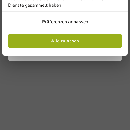
Dienste gesammelt haben.
Anmelden
Präferenzen anpassen
Mit der Registrierung erklären Sie sich mit
den
Allgemeinen Geschäftsbedingungen
einverstanden
.
Datenschutzrichtlinie.
Alle zulassen