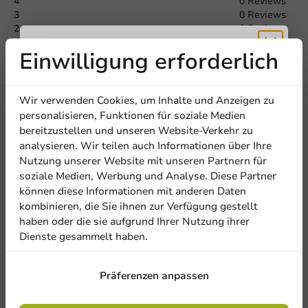
4
0 Reviews
Offerte aanvragen
3
0 Reviews
2
0 Reviews
1
0 Reviews
Titel
First name
Last name
Einwilligung erforderlich
Erhalten Sie
Teilen Sie Ihre Erfahrung
Are you familiar with this article? Share your experience with
Wir verwenden Cookies, um Inhalte und Anzeigen zu
Firma
others and let us know what you think!
5% Rabatt
personalisieren, Funktionen für soziale Medien
bereitzustellen und unseren Website-Verkehr zu
Eine Bewertung schreiben
analysieren. Wir teilen auch Informationen über Ihre
Abonnieren Sie unseren
Nutzung unserer Website mit unseren Partnern für
Standort
Newsletter!
soziale Medien, Werbung und Analyse. Diese Partner
können diese Informationen mit anderen Daten
kombinieren, die Sie ihnen zur Verfügung gestellt
Land
haben oder die sie aufgrund Ihrer Nutzung ihrer
Dienste gesammelt haben.
Anmelden
Präferenzen anpassen
Phone number
E-Mail
Mit der Registrierung erklären Sie sich mit
den
Allgemeinen Geschäftsbedingungen