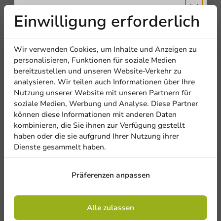
Einwilligung erforderlich
Erhalten Sie
Wir verwenden Cookies, um Inhalte und Anzeigen zu
5% Rabatt
personalisieren, Funktionen für soziale Medien
bereitzustellen und unseren Website-Verkehr zu
analysieren. Wir teilen auch Informationen über Ihre
Abonnieren Sie unseren
Nutzung unserer Website mit unseren Partnern für
Newsletter!
soziale Medien, Werbung und Analyse. Diese Partner
können diese Informationen mit anderen Daten
kombinieren, die Sie ihnen zur Verfügung gestellt
haben oder die sie aufgrund Ihrer Nutzung ihrer
Dienste gesammelt haben.
Anmelden
Präferenzen anpassen
Mit der Registrierung erklären Sie sich mit
den
Allgemeinen Geschäftsbedingungen
einverstanden
.
Datenschutzrichtlinie.
Alle zulassen